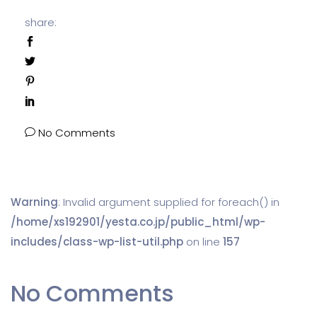
share:
No Comments
Warning
: Invalid argument supplied for foreach() in
/home/xs192901/yesta.co.jp/public_html/wp-
includes/class-wp-list-util.php
on line
157
No Comments